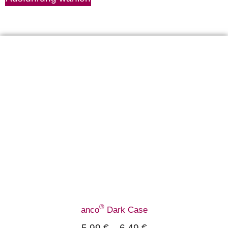
®
anco
Dark Case
5,99
€
–
6,49
€