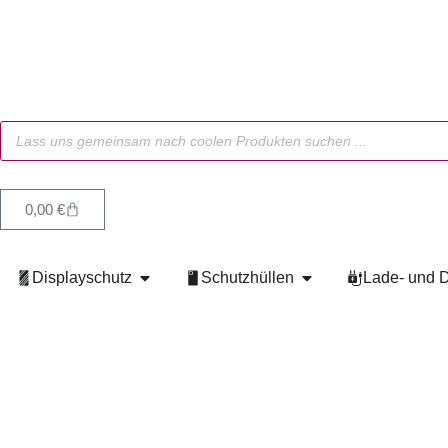
0,00
€
Displayschutz
Schutzhüllen
Lade- und D