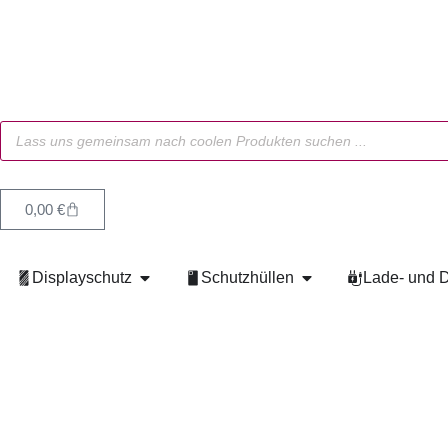
0,00
€
Displayschutz
Schutzhüllen
Lade- und D