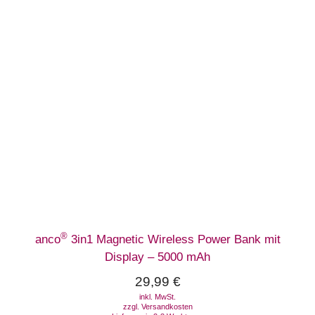
®
anco
3in1 Magnetic Wireless Power Bank mit
Display – 5000 mAh
29,99
€
inkl. MwSt.
zzgl.
Versandkosten