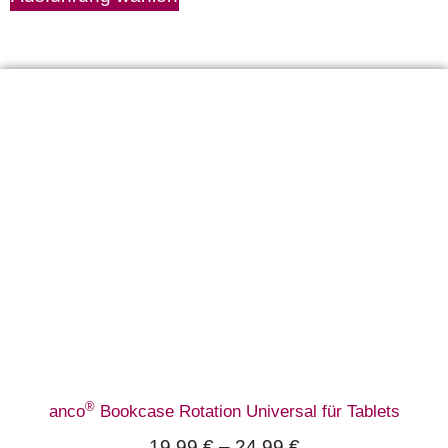
®
anco
Bookcase Rotation Universal für Tablets
19,99
€
–
24,99
€