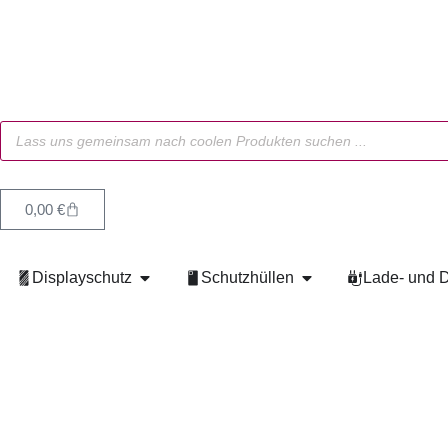
0,00
€
Displayschutz
Schutzhüllen
Lade- und D